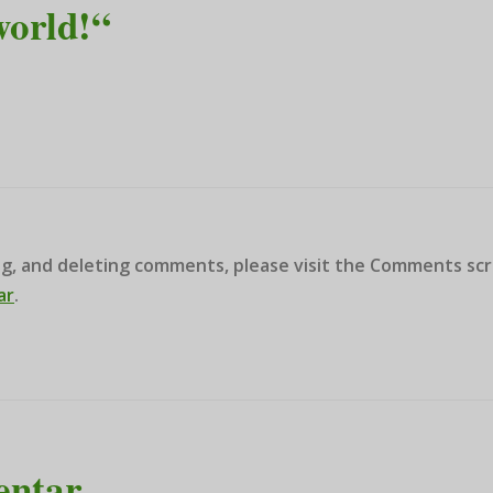
world!“
ng, and deleting comments, please visit the Comments scr
ar
.
entar