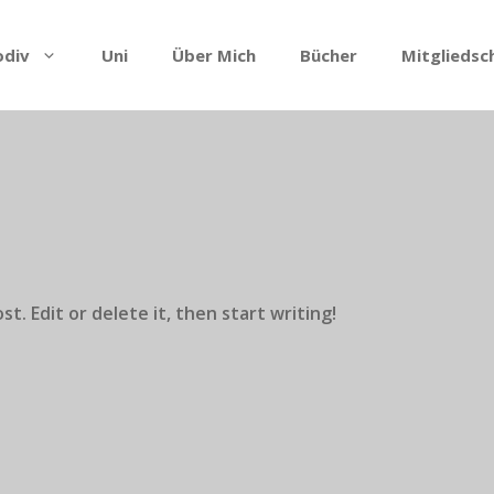
odiv
Uni
Über Mich
Bücher
Mitgliedsc
t. Edit or delete it, then start writing!